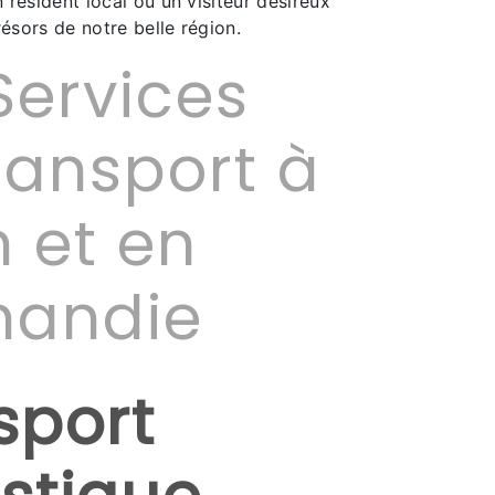
résident local ou un visiteur désireux
résors de notre belle région.
Services
ransport à
 et en
mandie
sport