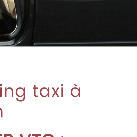
ing taxi à
n