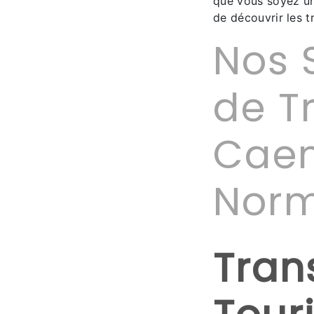
que vous soyez un 
de découvrir les t
Nos 
de T
Caen
Nor
Tran