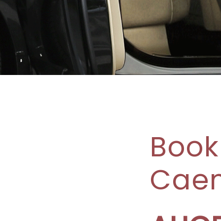
Book
Cae