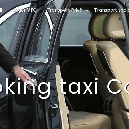
l
Auger VTC
Transport Privé
Transport scol
king taxi 