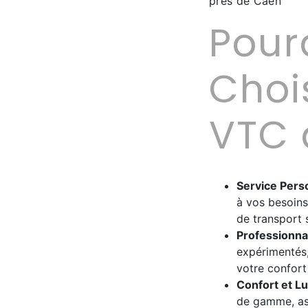
près de Caen
Pour
Choi
VTC 
Service Pers
à vos besoins
de transport 
Professionna
expérimentés,
votre confort 
Confort et L
de gamme, ass