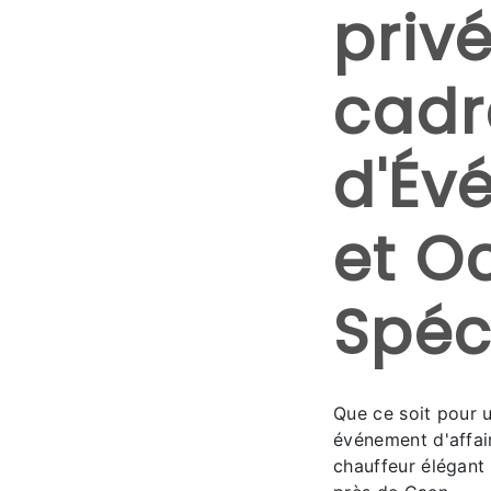
priv
cadr
d'Év
et O
Spéc
Que ce soit pour 
événement d'affai
chauffeur élégant 