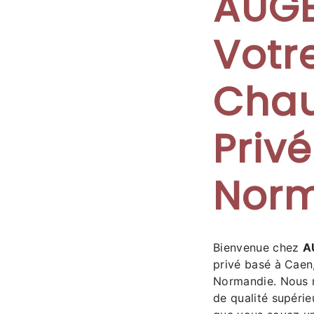
AUGE
Votr
Chau
Priv
Nor
Bienvenue chez
A
privé basé à Caen
Normandie. Nous n
de qualité supérie