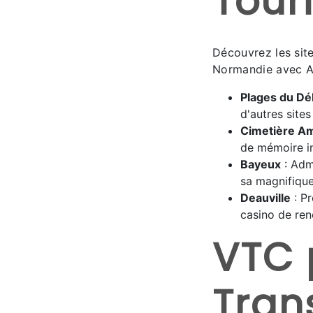
Tour
Découvrez les site
Normandie avec 
Plages du D
d'autres sit
Cimetière Am
de mémoire i
Bayeux
: Adm
sa magnifique
Deauville
: Pr
casino de ren
VTC 
Tran