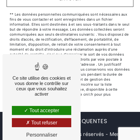
** Les données personnelles communiquées sont nécessaires aux
fins de vous contacter et sont enregistrées dans un fichier
informatisé. Elles sont destinées à et ses sous-traitants dans le seul
but de répondre à votre message. Les données collectées seront
communiquées aux seuls destinataires suivants: . Vous disposez de
droits d’accès, de rectification, d’effacement, de portabilité, de
limitation, d’opposition, de retrait de votre consentement à tout
moment et du droit d’introduire une réclamation auprès d’une
autorité de contrôle, ainsi que d’organiser le sort de vos données
post-mortem. Vous pouvez exercer ces droits par voie postale à
l'adresse ou par courrier électronique à l'adresse . Un justificatif
d'identité pourra vous être demandé. Nous conservons vos données
pendant la période de prise de contact puis pendant la durée de
Ce site utilise des cookies et
prescription légale aux fins probatoires et de gestion des
vous donne le contrôle sur
contentieux. Vous avez le droit de vous inscrire sur la liste
ceux que vous souhaitez
d'opposition au démarchage téléphonique, disponible à cette
activer
adresse:
Bloctel.gouv.fr
. Consultez le site cnil.fr pour plus
d’informations sur vos droits.
Tout accepter
RECHERCHES FRÉQUENTES
Tout refuser
©
Vistalid
- 2026 - Tous droits réservés -
Mentions
Personnaliser