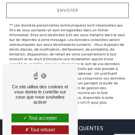
ENVOYER
** Les données personnelles communiquées sont nécessaires aux
fins de vous contacter et sont enregistrées dans un fichier
informatisé. Elles sont destinées à et ses sous-traitants dans le seul
but de répondre à votre message. Les données collectées seront
communiquées aux seuls destinataires suivants: . Vous disposez de
droits d’accès, de rectification, d’effacement, de portabilité, de
limitation, d’opposition, de retrait de votre consentement à tout
moment et du droit d’introduire une réclamation auprès d’une
autorité de contrôle, ainsi que d’organiser le sort de vos données
post-mortem. Vous pouvez exercer ces droits par voie postale à
l'adresse ou par courrier électronique à l'adresse . Un justificatif
d'identité pourra vous être demandé. Nous conservons vos données
pendant la période de prise de contact puis pendant la durée de
Ce site utilise des cookies et
prescription légale aux fins probatoires et de gestion des
vous donne le contrôle sur
contentieux. Vous avez le droit de vous inscrire sur la liste
ceux que vous souhaitez
d'opposition au démarchage téléphonique, disponible à cette
activer
adresse:
Bloctel.gouv.fr
. Consultez le site cnil.fr pour plus
d’informations sur vos droits.
Tout accepter
RECHERCHES FRÉQUENTES
Tout refuser