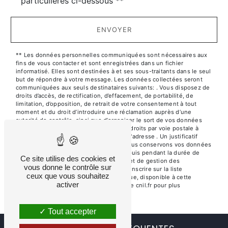
particulières ci-dessous **
ENVOYER
** Les données personnelles communiquées sont nécessaires aux
fins de vous contacter et sont enregistrées dans un fichier
informatisé. Elles sont destinées à et ses sous-traitants dans le seul
but de répondre à votre message. Les données collectées seront
communiquées aux seuls destinataires suivants: . Vous disposez de
droits d’accès, de rectification, d’effacement, de portabilité, de
limitation, d’opposition, de retrait de votre consentement à tout
moment et du droit d’introduire une réclamation auprès d’une
autorité de contrôle, ainsi que d’organiser le sort de vos données
post-mortem. Vous pouvez exercer ces droits par voie postale à
l'adresse ou par courrier électronique à l'adresse . Un justificatif
d'identité pourra vous être demandé. Nous conservons vos données
pendant la période de prise de contact puis pendant la durée de
Ce site utilise des cookies et
prescription légale aux fins probatoires et de gestion des
vous donne le contrôle sur
contentieux. Vous avez le droit de vous inscrire sur la liste
ceux que vous souhaitez
d'opposition au démarchage téléphonique, disponible à cette
activer
adresse:
Bloctel.gouv.fr
. Consultez le site cnil.fr pour plus
d’informations sur vos droits.
Tout accepter