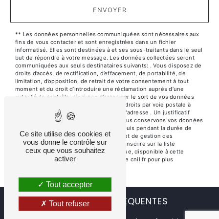
ENVOYER
** Les données personnelles communiquées sont nécessaires aux
fins de vous contacter et sont enregistrées dans un fichier
informatisé. Elles sont destinées à et ses sous-traitants dans le seul
but de répondre à votre message. Les données collectées seront
communiquées aux seuls destinataires suivants: . Vous disposez de
droits d’accès, de rectification, d’effacement, de portabilité, de
limitation, d’opposition, de retrait de votre consentement à tout
moment et du droit d’introduire une réclamation auprès d’une
autorité de contrôle, ainsi que d’organiser le sort de vos données
post-mortem. Vous pouvez exercer ces droits par voie postale à
l'adresse ou par courrier électronique à l'adresse . Un justificatif
d'identité pourra vous être demandé. Nous conservons vos données
pendant la période de prise de contact puis pendant la durée de
Ce site utilise des cookies et
prescription légale aux fins probatoires et de gestion des
vous donne le contrôle sur
contentieux. Vous avez le droit de vous inscrire sur la liste
ceux que vous souhaitez
d'opposition au démarchage téléphonique, disponible à cette
activer
adresse:
Bloctel.gouv.fr
. Consultez le site cnil.fr pour plus
d’informations sur vos droits.
Tout accepter
RECHERCHES FRÉQUENTES
Tout refuser