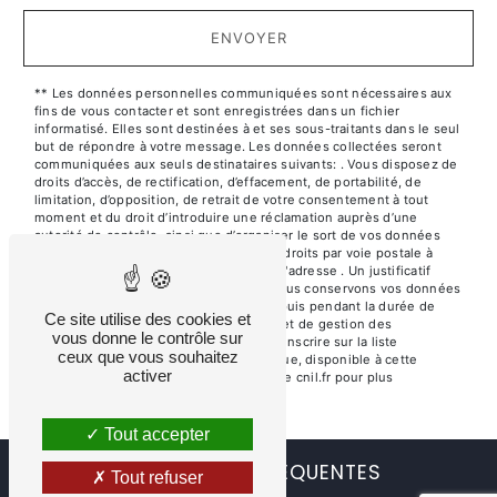
ENVOYER
** Les données personnelles communiquées sont nécessaires aux
fins de vous contacter et sont enregistrées dans un fichier
informatisé. Elles sont destinées à et ses sous-traitants dans le seul
but de répondre à votre message. Les données collectées seront
communiquées aux seuls destinataires suivants: . Vous disposez de
droits d’accès, de rectification, d’effacement, de portabilité, de
limitation, d’opposition, de retrait de votre consentement à tout
moment et du droit d’introduire une réclamation auprès d’une
autorité de contrôle, ainsi que d’organiser le sort de vos données
post-mortem. Vous pouvez exercer ces droits par voie postale à
l'adresse ou par courrier électronique à l'adresse . Un justificatif
d'identité pourra vous être demandé. Nous conservons vos données
pendant la période de prise de contact puis pendant la durée de
Ce site utilise des cookies et
prescription légale aux fins probatoires et de gestion des
vous donne le contrôle sur
contentieux. Vous avez le droit de vous inscrire sur la liste
ceux que vous souhaitez
d'opposition au démarchage téléphonique, disponible à cette
activer
adresse:
Bloctel.gouv.fr
. Consultez le site cnil.fr pour plus
d’informations sur vos droits.
Tout accepter
RECHERCHES FRÉQUENTES
Tout refuser