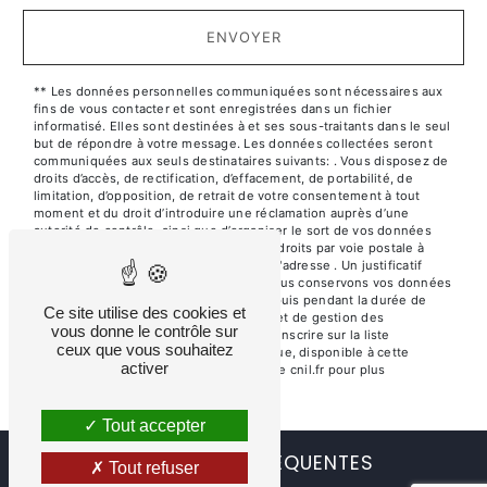
ENVOYER
** Les données personnelles communiquées sont nécessaires aux
fins de vous contacter et sont enregistrées dans un fichier
informatisé. Elles sont destinées à et ses sous-traitants dans le seul
but de répondre à votre message. Les données collectées seront
communiquées aux seuls destinataires suivants: . Vous disposez de
droits d’accès, de rectification, d’effacement, de portabilité, de
limitation, d’opposition, de retrait de votre consentement à tout
moment et du droit d’introduire une réclamation auprès d’une
autorité de contrôle, ainsi que d’organiser le sort de vos données
post-mortem. Vous pouvez exercer ces droits par voie postale à
l'adresse ou par courrier électronique à l'adresse . Un justificatif
d'identité pourra vous être demandé. Nous conservons vos données
pendant la période de prise de contact puis pendant la durée de
Ce site utilise des cookies et
prescription légale aux fins probatoires et de gestion des
vous donne le contrôle sur
contentieux. Vous avez le droit de vous inscrire sur la liste
ceux que vous souhaitez
d'opposition au démarchage téléphonique, disponible à cette
activer
adresse:
Bloctel.gouv.fr
. Consultez le site cnil.fr pour plus
d’informations sur vos droits.
Tout accepter
RECHERCHES FRÉQUENTES
Tout refuser