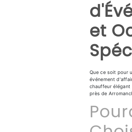
d'Év
et O
Spéc
Que ce soit pour 
événement d'affai
chauffeur élégant 
près de Arromanc
Pour
Choi