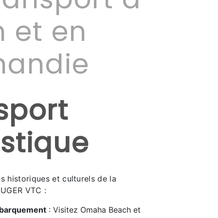
 et en
mandie
sport
istique
s historiques et culturels de la
AUGER VTC :
ébarquement
: Visitez Omaha Beach et