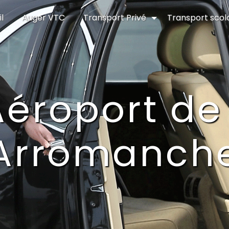
l
Auger VTC
Transport Privé
Transport scol
Aéroport d
Arromanche