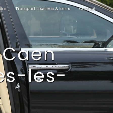
aire
Transport tourisme & loisirs
Contact
e Caen
s-les-