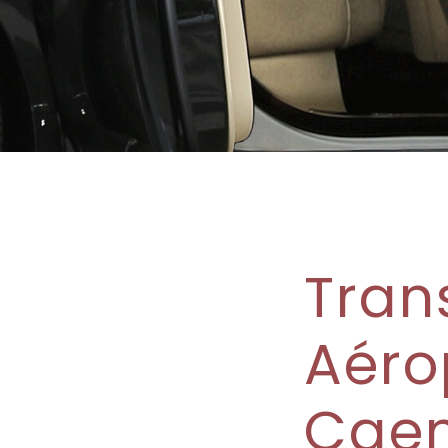
Tran
Aéro
Cae