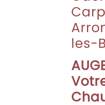
Carp
Arro
les-
AUGE
Votr
Chau