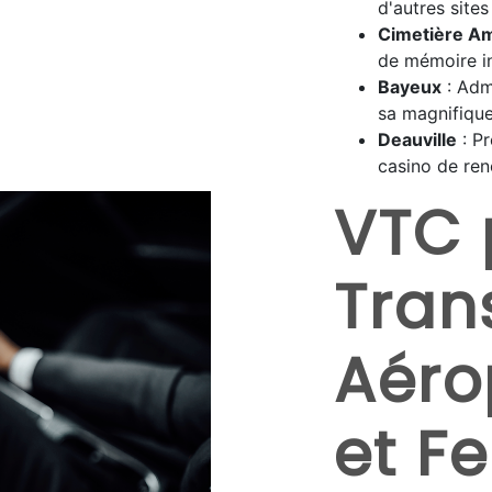
d'autres sit
Cimetière Am
de mémoire i
Bayeux
: Adm
sa magnifique
Deauville
: Pr
casino de ren
VTC 
Tran
Aéro
et Fe