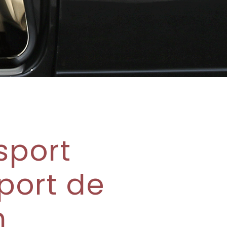
sport
port de
n