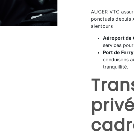
AUGER VTC assure 
ponctuels depuis 
alentours
Aéroport de
services pour 
Port de Ferr
conduisons au
tranquillité.
Tran
priv
cadr