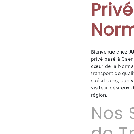
Priv
Nor
Bienvenue chez
A
privé basé à Caen
cœur de la Norman
transport de quali
spécifiques, que v
visiteur désireux 
région.
Nos 
de T