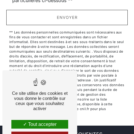
particulières ci-dessous **
ENVOYER
** Les données personnelles communiquées sont nécessaires aux
fins de vous contacter et sont enregistrées dans un fichier
informatisé. Elles sont destinées à et ses sous-traitants dans le seul
but de répondre à votre message. Les données collectées seront
communiquées aux seuls destinataires suivants: . Vous disposez de
droits d’accès, de rectification, d’effacement, de portabilité, de
limitation, d’opposition, de retrait de votre consentement à tout
moment et du droit d’introduire une réclamation auprès d’une
autorité de contrôle, ainsi que d’organiser le sort de vos données
post-mortem. Vous pouvez exercer ces droits par voie postale à
l'adresse ou par courrier électronique à l'adresse . Un justificatif
d'identité pourra vous être demandé. Nous conservons vos données
pendant la période de prise de contact puis pendant la durée de
Ce site utilise des cookies et
prescription légale aux fins probatoires et de gestion des
vous donne le contrôle sur
contentieux. Vous avez le droit de vous inscrire sur la liste
ceux que vous souhaitez
d'opposition au démarchage téléphonique, disponible à cette
activer
adresse:
Bloctel.gouv.fr
. Consultez le site cnil.fr pour plus
d’informations sur vos droits.
Tout accepter