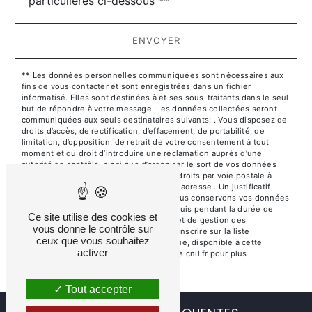
particulières ci-dessous **
ENVOYER
** Les données personnelles communiquées sont nécessaires aux
fins de vous contacter et sont enregistrées dans un fichier
informatisé. Elles sont destinées à et ses sous-traitants dans le seul
but de répondre à votre message. Les données collectées seront
communiquées aux seuls destinataires suivants: . Vous disposez de
droits d’accès, de rectification, d’effacement, de portabilité, de
limitation, d’opposition, de retrait de votre consentement à tout
moment et du droit d’introduire une réclamation auprès d’une
autorité de contrôle, ainsi que d’organiser le sort de vos données
post-mortem. Vous pouvez exercer ces droits par voie postale à
l'adresse ou par courrier électronique à l'adresse . Un justificatif
d'identité pourra vous être demandé. Nous conservons vos données
pendant la période de prise de contact puis pendant la durée de
Ce site utilise des cookies et
prescription légale aux fins probatoires et de gestion des
vous donne le contrôle sur
contentieux. Vous avez le droit de vous inscrire sur la liste
ceux que vous souhaitez
d'opposition au démarchage téléphonique, disponible à cette
activer
adresse:
Bloctel.gouv.fr
. Consultez le site cnil.fr pour plus
d’informations sur vos droits.
Tout accepter