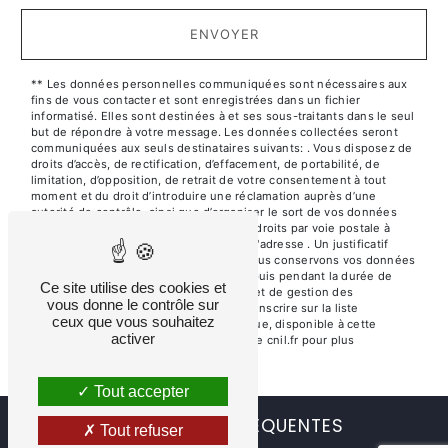
ENVOYER
** Les données personnelles communiquées sont nécessaires aux
fins de vous contacter et sont enregistrées dans un fichier
informatisé. Elles sont destinées à et ses sous-traitants dans le seul
but de répondre à votre message. Les données collectées seront
communiquées aux seuls destinataires suivants: . Vous disposez de
droits d’accès, de rectification, d’effacement, de portabilité, de
limitation, d’opposition, de retrait de votre consentement à tout
moment et du droit d’introduire une réclamation auprès d’une
autorité de contrôle, ainsi que d’organiser le sort de vos données
post-mortem. Vous pouvez exercer ces droits par voie postale à
l'adresse ou par courrier électronique à l'adresse . Un justificatif
d'identité pourra vous être demandé. Nous conservons vos données
pendant la période de prise de contact puis pendant la durée de
Ce site utilise des cookies et
prescription légale aux fins probatoires et de gestion des
vous donne le contrôle sur
contentieux. Vous avez le droit de vous inscrire sur la liste
ceux que vous souhaitez
d'opposition au démarchage téléphonique, disponible à cette
activer
adresse:
Bloctel.gouv.fr
. Consultez le site cnil.fr pour plus
d’informations sur vos droits.
Tout accepter
RECHERCHES FRÉQUENTES
Tout refuser