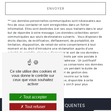
ENVOYER
** Les données personnelles communiquées sont nécessaires aux
fins de vous contacter et sont enregistrées dans un fichier
informatisé. Elles sont destinées à et ses sous-traitants dans le seul
but de répondre à votre message. Les données collectées seront
communiquées aux seuls destinataires suivants: . Vous disposez de
droits d’accès, de rectification, d’effacement, de portabilité, de
limitation, d’opposition, de retrait de votre consentement à tout
moment et du droit d’introduire une réclamation auprès d’une
autorité de contrôle, ainsi que d’organiser le sort de vos données
post-mortem. Vous pouvez exercer ces droits par voie postale à
l'adresse ou par courrier électronique à l'adresse . Un justificatif
d'identité pourra vous être demandé. Nous conservons vos données
pendant la période de prise de contact puis pendant la durée de
Ce site utilise des cookies et
prescription légale aux fins probatoires et de gestion des
vous donne le contrôle sur
contentieux. Vous avez le droit de vous inscrire sur la liste
ceux que vous souhaitez
d'opposition au démarchage téléphonique, disponible à cette
activer
adresse:
Bloctel.gouv.fr
. Consultez le site cnil.fr pour plus
d’informations sur vos droits.
Tout accepter
RECHERCHES FRÉQUENTES
Tout refuser