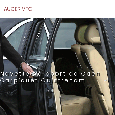
Panneau de gestion des cookies
AUGER VTC
Navette Aéroport de Caen
Carpiquet Ouistreham